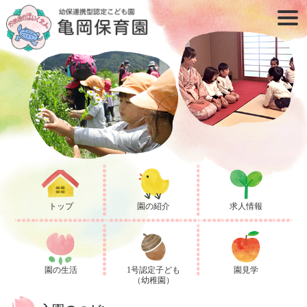
トップ
園の紹介
求人情報
園の生活
1号認定子ども
園見学
（幼稚園）