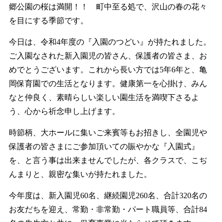
郷公園の桜は満開！！ 町中至る処で、沢山の春の花々
を目にする季節です。
今日は、令和4年度の『入園のつどい』が持たれました。
ご入園なされた新入園児の皆さん、保護者の皆さま、お
めでとうございます。これから長い方では5年6年と、亀
岡保育園での生活となります。健康第一を心掛け、みん
なと仲良く、素晴らしい楽しい園生活を満喫下さるよ
う、心から祈念申し上げます。
時節柄、大ホールに集いご来賓等もお招きし、全園児や
保護者の皆さまにご参加頂いての賑やかな『入園式』
を、と言う事は出来ませんでしたが、各クラスで、こぢ
んまりと、親密な集いが持たれました。
今年度は、新入園児60名、継続園児260名、合計320名の
お友だちを迎え、常勤・非常勤・パート職員等、合計84