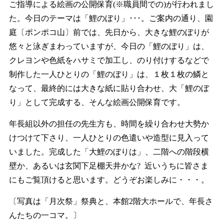
ご指導による絵画の公開保育(※職員間での)が行われまし
た。今日のテーマは「鯉のぼり」･･･。ご案内の通り、園
庭〔ポンポコ山〕前では、先日から、大きな鯉のぼりが
悠々と泳ぎまわっていますが、今日の「鯉のぼり」は、
クレヨンや色紙をハサミで加工し、のり付けするなどで
制作した一人ひとりの「鯉のぼり」は、１枚１枚の鱗と
なって、最終的には大きな紙に貼り合わせ、大「鯉のぼ
り」として完成する、そんな絵画公開保育です。
年長組以外の担任の先生方も、時間を繰り合わせ大勢か
けつけて下さり、一人ひとりの色遣いや造型に見入って
いました。完成した「大鯉のぼりは」、二階への階段横
壁か、あるいは玄関下足棚天井かな? 近いうちに皆さま
にもご覧頂けると思います。どうぞお楽しみに・・・。
〔写真は「月次祭」祭典と、本館2階大ホールで、年長さ
んたちの一コマ。〕