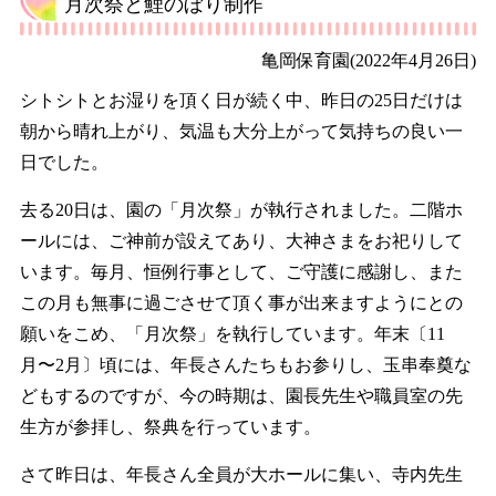
月次祭と鯉のぼり制作
亀岡保育園
(2022年4月26日)
シトシトとお湿りを頂く日が続く中、昨日の25日だけは
朝から晴れ上がり、気温も大分上がって気持ちの良い一
日でした。
去る20日は、園の「月次祭」が執行されました。二階ホ
ールには、ご神前が設えてあり、大神さまをお祀りして
います。毎月、恒例行事として、ご守護に感謝し、また
この月も無事に過ごさせて頂く事が出来ますようにとの
願いをこめ、「月次祭」を執行しています。年末〔11
月〜2月〕頃には、年長さんたちもお参りし、玉串奉奠な
どもするのですが、今の時期は、園長先生や職員室の先
生方が参拝し、祭典を行っています。
さて昨日は、年長さん全員が大ホールに集い、寺内先生