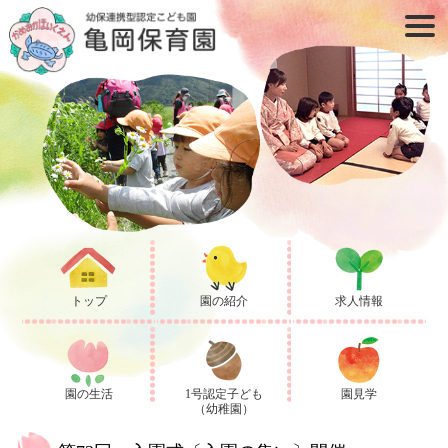
トップ
園の紹介
求人情報
園の生活
1号認定子ども
園見学
（幼稚園）