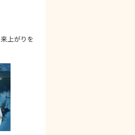
。
出来上がりを
。