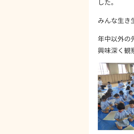
した。
みんな生き
年中以外の
興味深く観