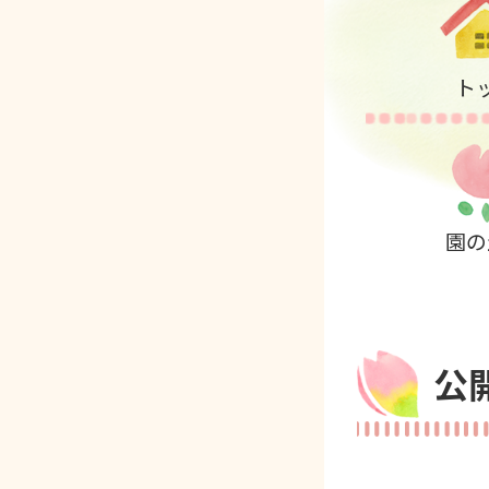
ト
園の
公