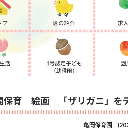
ップ
園の紹介
求
生活
1号認定子ども
園
（幼稚園）
開保育 絵画 「ザリガニ」を
亀岡保育園
(2