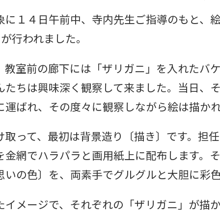
象に１４日午前中、寺内先生ご指導のもと、
)が行われました。
、教室前の廊下には「ザリガニ」を入れたバ
んたちは興味深く観察して来ました。当日、
に運ばれ、その度々に観察しながら絵は描か
け取って、最初は背景造り〔描き〕です。担任
を金網でハラパラと画用紙上に配布します。
思いの色〕を、両素手でグルグルと大胆に彩
たイメージで、それぞれの「ザリガニ」が描