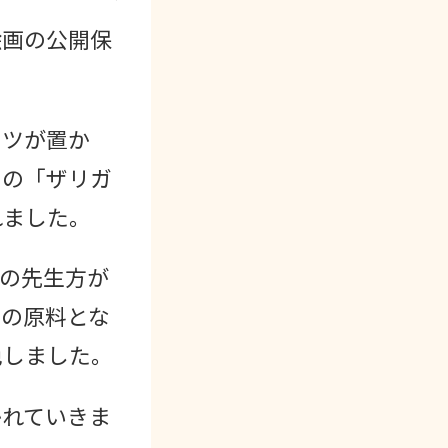
絵画の公開保
ケツが置か
その「ザリガ
れました。
の先生方が
その原料とな
色しました。
かれていきま