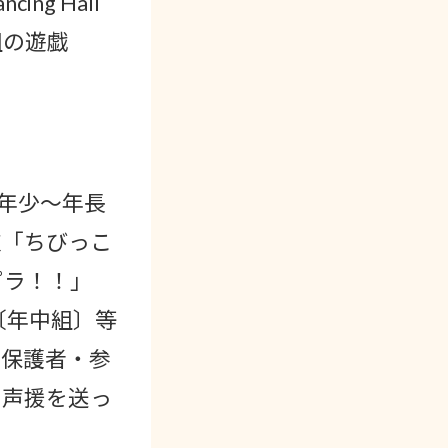
ng Hall
組の遊戯
は年少〜年長
技「ちびっこ
ピラ！！」
〔年中組〕等
、保護者・参
、声援を送っ