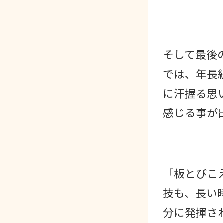
そして最後
では、年長
に汗握る思
感じる事が
「板とびこ
技も、長い
分に発揮さ