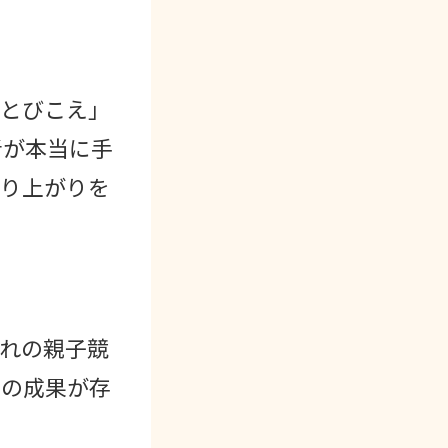
板とびこえ」
者が本当に手
盛り上がりを
れの親子競
習の成果が存