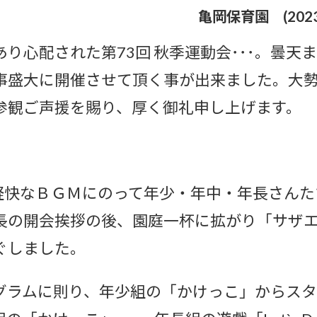
亀岡保育園
(20
り心配された第73回 秋季運動会･･･。曇天
事盛大に開催させて頂く事が出来ました。大
参観ご声援を賜り、厚く御礼申し上げます。
、軽快なＢＧＭにのって年少・年中・年長さん
長の開会挨拶の後、園庭一杯に拡がり「サザ
ぐしました。
グラムに則り、年少組の「かけっこ」からス