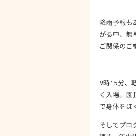
降雨予報もあ
がる中、無
ご関係のご
9時15分
く入場。園
で身体をほ
そしてプロ