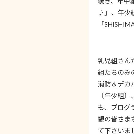
続き、年中組の
♪」、年少
「SHISH
乳児組さん
組たちのみ
消防＆デカ
〔年少組〕
も、プログ
観の皆さま
て下さいま