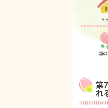
ト
園の
第
れ