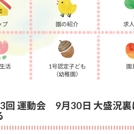
ップ
園の紹介
求
生活
1号認定子ども
園
（幼稚園）
73回 運動会 9月30日 大盛況
る