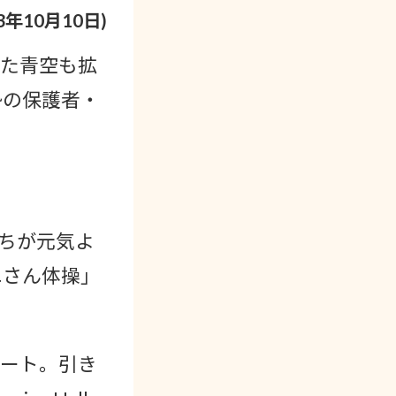
23年10月10日)
また青空も拡
勢の保護者・
たちが元気よ
エさん体操」
タート。引き