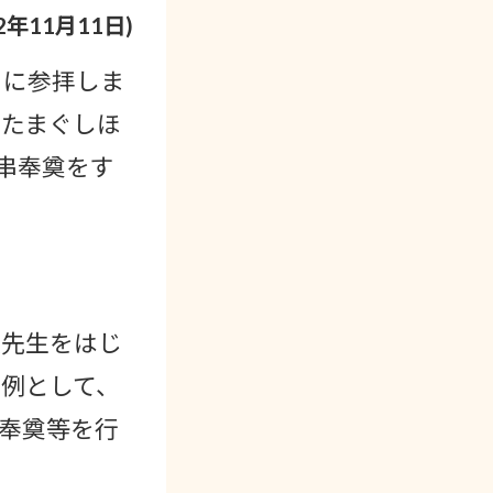
22年11月11日)
』に参拝しま
〔たまぐしほ
串奉奠をす
長先生をはじ
例として、
串奉奠等を行