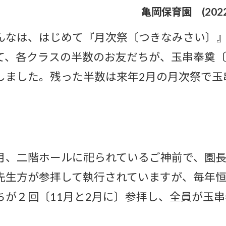
亀岡保育園
(20
んなは、はじめて『月次祭〔つきなみさい〕
て、各クラスの半数のお友だちが、玉串奉奠
しました。残った半数は来年2月の月次祭で玉
。
月、二階ホールに祀られているご神前で、園
先生方が参拝して執行されていますが、毎年恒
ちが２回〔11月と2月に〕参拝し、全員が玉
。