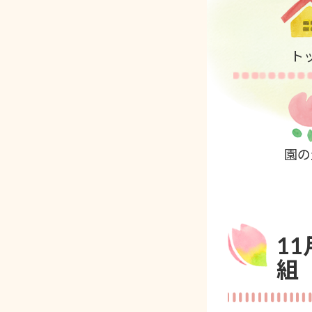
ト
園の
1
組