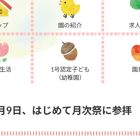
ップ
園の紹介
求
生活
1号認定子ども
園
（幼稚園）
1月9日、はじめて月次祭に参