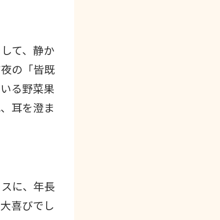
をして、静か
前夜の「皆既
ている野菜果
れ、耳を澄ま
ラスに、年長
も大喜びでし