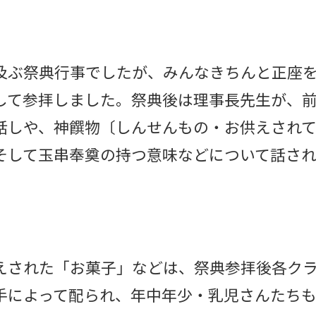
及ぶ祭典行事でしたが、みんなきちんと正座
して参拝しました。祭典後は理事長先生が、
話しや、神饌物〔しんせんもの・お供えされ
そして玉串奉奠の持つ意味などについて話さ
えされた「お菓子」などは、祭典参拝後各ク
手によって配られ、年中年少・乳児さんたち